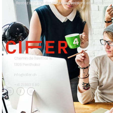
Restez informé des nouvelles sessions et des annon
Chemin de l'Islettaz 9,
1305 Penthalaz
info@cifer.ch
+41 21 863 11 80