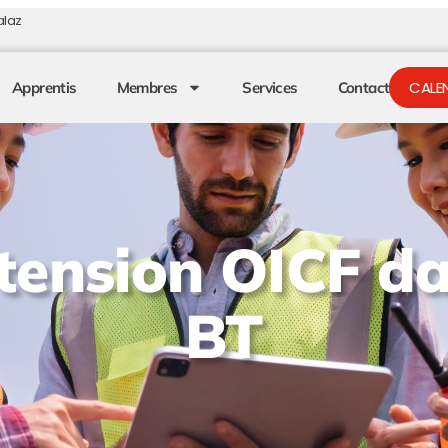
alaz
CALEN
Apprentis
Membres
Services
Contact
tension OICF da
BT