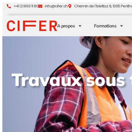
+41 21 863 11 80
info@cifer.ch
Chemin de l'Islettaz 9, 1305 Penth
A propos
Formations
Travaux sous 