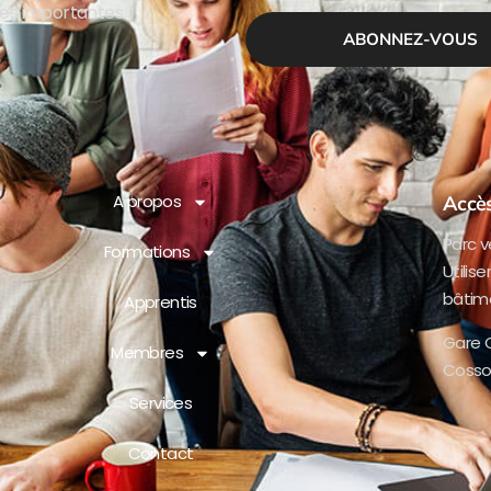
ces importantes.
ABONNEZ-VOUS
A propos
Accè
Parc v
Formations
Utilis
bâtim
Apprentis
Gare 
Membres
Cosson
Services
Contact