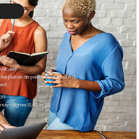
s
éhicules
er les places de parc jaunes à côté du
ent
CFF
ay – Lignes S1, S2 et S11